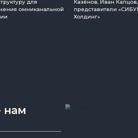
труктуру для
Казёнов, Иван Капцов,
чения омниканальной
представители «СИБУ
гии
Холдинг»
 нам