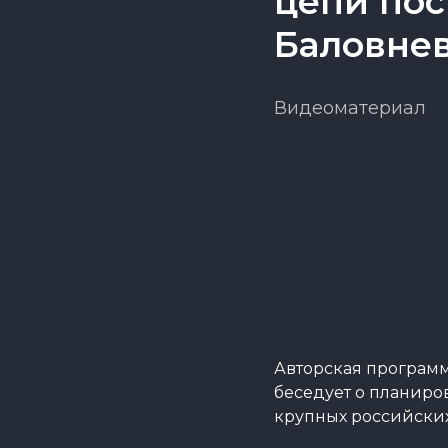
цепи пос
Баловне
Видеоматериал
Авторская программ
беседует о планиро
крупных российских