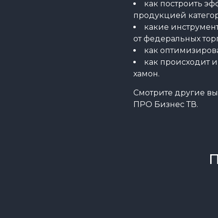
как построить эф
продукцией катего
какие инструмент
от федеральных тор
как оптимизирова
как происходит 
хамон.
Смотрите другие в
ПРО Бизнес ТВ.
П