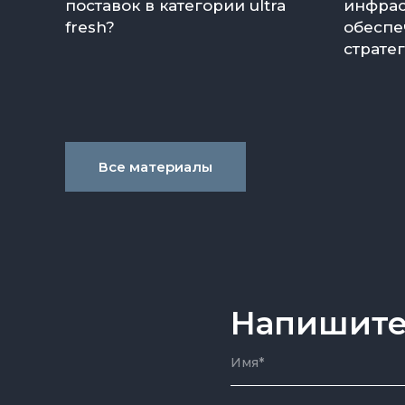
поставок в категории ultra
инфрас
fresh?
обеспе
страте
Все материалы
Напишите
Имя*