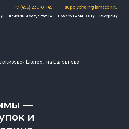
+7 (495) 230-01-45
supplychain@lamacon.ru
Клиенты и результаты
Почему LAMACON
Ресурсы
Черкизово» Екатерина Баловнева
аммы —
упок и