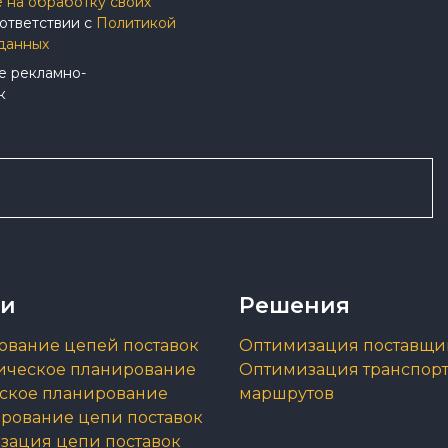
 на обработку своих
ответствии с
Политикой
данных
е рекламно-
к
ги
Решения
ование цепей поставок
Оптимизация поставщи
ическое планирование
Оптимизация транспор
еское планирование
маршрутов
рование цепи поставок
зация цепи поставок