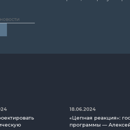
024
18.06.2024
роектировать
«Цепная реакция»: го
ическую
программы — Алексе