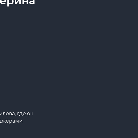
терина
лова, где он
еджерами