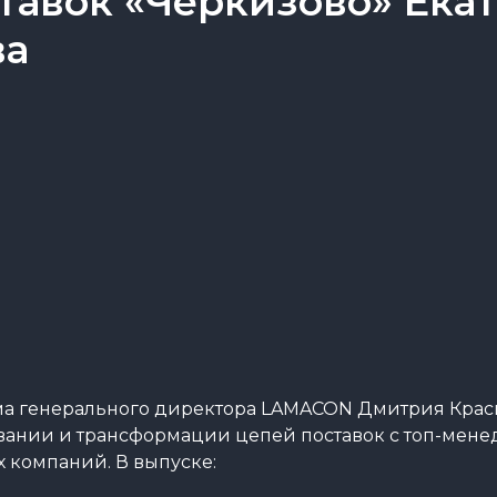
тавок «Черкизово» Ека
ва
а генерального директора LAMACON Дмитрия Краси
вании и трансформации цепей поставок с топ-мен
 компаний. В выпуске: