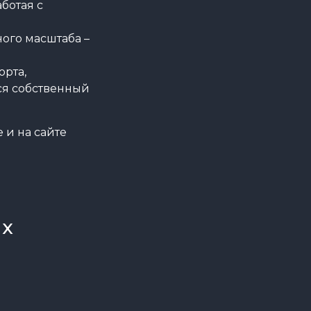
ботая с
ого масштаба –
орта,
ся собственный
 и на сайте
ях