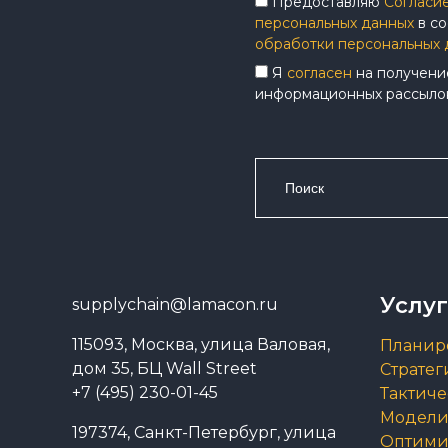
Предоставляю
Согласие
персональных данных
в со
обработки персональных 
Я
согласен
на получени
информационных рассыло
Search
for:
Услу
supplychain@lamacon.ru
115093, Москва, улица Валовая,
Планир
дом 35, БЦ Wall Street
Стратег
+7 (495) 230-01-45
Тактич
Модели
197374, Санкт-Петербург, улица
Оптими